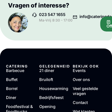
Vragen of interesse?
023 547 1655
info@cateringded
Ma-Vrij 8:30 - 17:00
Of
CATERING
GELEGENHEID
BEKIJK OOK
Barbecue
21 diner
Events
Buffet
Bruiloft
Over ons
Borrel
Housewarming
Veel gestelde
vragen
Diner
Bedrijfsfeest
Contact
Foodfestival &
Opening
Foodtrucks
Wat klanten