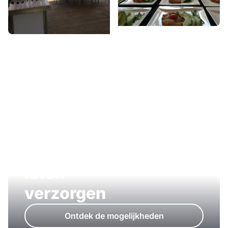
Ook een
bedrijfsfeest
laten
verzorgen
Ontdek de mogelijkheden